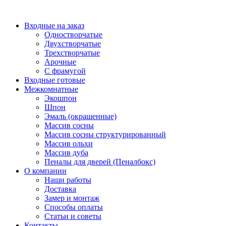
Перейти
к
Входные на заказ
содержимому
Одностворчатые
Двухстворчатые
Трехстворчатые
Арочные
С фрамугой
Входные готовые
Межкомнатные
Экошпон
Шпон
Эмаль (окрашенные)
Массив сосны
Массив сосны структурированный
Массив ольхи
Массив дуба
Пеналы для дверей (Пеналбокс)
О компании
Наши работы
Доставка
Замер и монтаж
Способы оплаты
Статьи и советы
Контакты