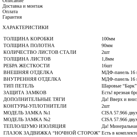
Описание
Доставка и монтаж
Оплата
Гарантия
ХАРАКТЕРИСТИКИ
ТОЛЩИНА КОРОБКИ
100мм
ТОЛЩИНА ПОЛОТНА
90мм
КОЛИЧЕСТВО ЛИСТОВ СТАЛИ
2шт
ТОЛЩИНА ЛИСТОВ
1,8мм
РЕБРА ЖЕСТКОСТИ
16шт
ВНЕШНЯЯ ОТДЕЛКА
МДФ-панель 16 м
ВНУТРЕННЯЯ ОТДЕЛКА
МДФ-панель 16 м
ТИП ПЕТЕЛЬ
Шаровые “Барк”
ЗАЩИТА ЗАМКОВ
Есть! врезная б
ДОПОЛНИТЕЛЬНЫЕ ТЯГИ
Да! Вверх и вн
КОНТУРЫ-УПЛОТНИТЕЛИ
2шт
МОДЕЛЬ ЗАМКА №1
CISA 57.966 дву
МОДЕЛЬ ЗАМКА №2
CISA 57.966 дву
ТЕПЛО/ШУМО ИЗОЛЯЦИЯ
Да! Минеральная
ГЛАЗОК ЗАДВИЖКА “НОЧНОЙ СТОРОЖ”
Есть в комплект