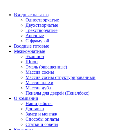
Перейти
к
Входные на заказ
содержимому
Одностворчатые
Двухстворчатые
Трехстворчатые
Арочные
С фрамугой
Входные готовые
Межкомнатные
Экошпон
Шпон
Эмаль (окрашенные)
Массив сосны
Массив сосны структурированный
Массив ольхи
Массив дуба
Пеналы для дверей (Пеналбокс)
О компании
Наши работы
Доставка
Замер и монтаж
Способы оплаты
Статьи и советы
Контакты