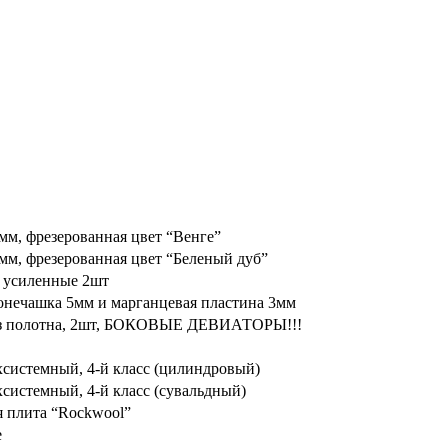
м, фрезерованная цвет “Венге”
м, фрезерованная цвет “Беленый дуб”
 усиленные 2шт
ронечашка 5мм и марганцевая пластина 3мм
из полотна, 2шт, БОКОВЫЕ ДЕВИАТОРЫ!!!
хсистемный, 4-й класс (цилиндровый)
хсистемный, 4-й класс (сувальдный)
 плита “Rockwool”
е