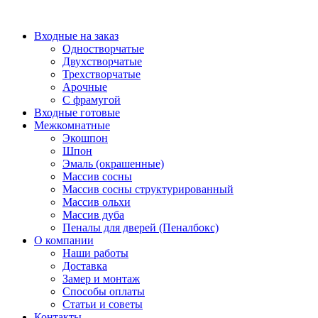
Перейти
к
Входные на заказ
содержимому
Одностворчатые
Двухстворчатые
Трехстворчатые
Арочные
С фрамугой
Входные готовые
Межкомнатные
Экошпон
Шпон
Эмаль (окрашенные)
Массив сосны
Массив сосны структурированный
Массив ольхи
Массив дуба
Пеналы для дверей (Пеналбокс)
О компании
Наши работы
Доставка
Замер и монтаж
Способы оплаты
Статьи и советы
Контакты