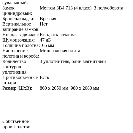
сувальдный:
Замок
Меттем ЗВ4 713 (4 класс), 3 полуоборота
цилиндровый:
Броненакладка:
Врезная
Вертикальное
Нет
запирание замков:
Ночная задвижка:
Есть, отключаемая
Шумоизоляция:
47 дБ
Толщина полотна:
105 мм
Наполнение
Минеральная плита
полотна и короба:
Количество
3 уплотнителя, один магнитный
контуров
уплотнения:
Противосъемные
Есть
штыри:
Размер (ШxВ):
860 х 2050 мм, 980 х 2080 мм
Собственное
производство