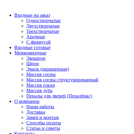
Перейти
к
Входные на заказ
содержимому
Одностворчатые
Двухстворчатые
Трехстворчатые
Арочные
С фрамугой
Входные готовые
Межкомнатные
Экошпон
Шпон
Эмаль (окрашенные)
Массив сосны
Массив сосны структурированный
Массив ольхи
Массив дуба
Пеналы для дверей (Пеналбокс)
О компании
Наши работы
Доставка
Замер и монтаж
Способы оплаты
Статьи и советы
Контакты