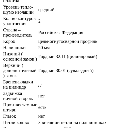
полотна
Уровень тепло-
средний
шумо изоляции
Кол-во контуров
2
уплотнения
Страна –
Российская Федерация
производитель
Короб
цельногнутосварной профиль
Наличники
50 мм
Нижний (
Гардиан 32.11 (цилиндровый)
основной замок )
Верхний (
дополнительный
Гардиан 30.01 (сувальдный)
) замок
Броненакладки
да
на цилиндр
Задвижка
нет
ночной сторож
Противосъемные
есть
штыри
Глазок
нет
Петли кол-во
3 внешнии петли на подшипниках