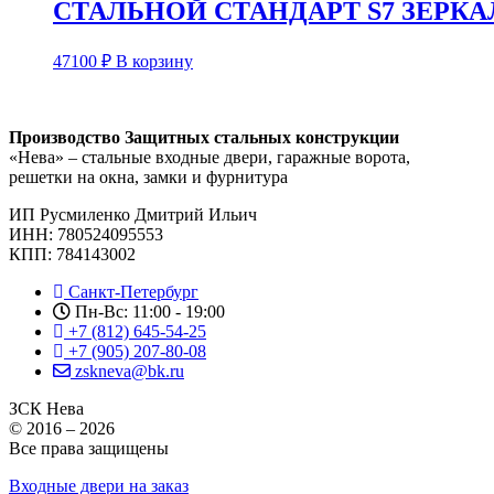
СТАЛЬНОЙ СТАНДАРТ S7 ЗЕРК
47100
₽
В корзину
Производство Защитных стальных конструкции
«Нева» – стальные входные двери, гаражные ворота,
решетки на окна, замки и фурнитура
ИП Русмиленко Дмитрий Ильич
ИНН:
780524095553
КПП: 784143002
Санкт-Петербург
Пн-Вс: 11:00 - 19:00
+7 (812) 645-54-25
+7 (905) 207-80-08
zskneva@bk.ru
ЗСК Нева
© 2016 – 2026
Все права защищены
Входные двери на заказ