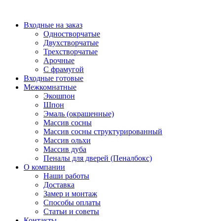
Перейти
к
Входные на заказ
содержимому
Одностворчатые
Двухстворчатые
Трехстворчатые
Арочные
С фрамугой
Входные готовые
Межкомнатные
Экошпон
Шпон
Эмаль (окрашенные)
Массив сосны
Массив сосны структурированный
Массив ольхи
Массив дуба
Пеналы для дверей (Пеналбокс)
О компании
Наши работы
Доставка
Замер и монтаж
Способы оплаты
Статьи и советы
Контакты