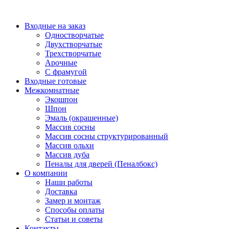
Перейти
к
Входные на заказ
содержимому
Одностворчатые
Двухстворчатые
Трехстворчатые
Арочные
С фрамугой
Входные готовые
Межкомнатные
Экошпон
Шпон
Эмаль (окрашенные)
Массив сосны
Массив сосны структурированный
Массив ольхи
Массив дуба
Пеналы для дверей (Пеналбокс)
О компании
Наши работы
Доставка
Замер и монтаж
Способы оплаты
Статьи и советы
Контакты