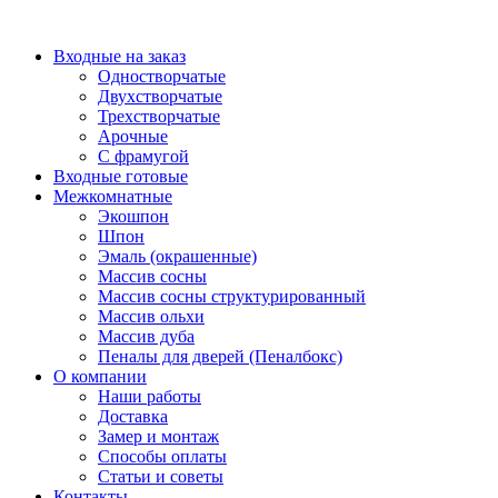
Перейти
к
Входные на заказ
содержимому
Одностворчатые
Двухстворчатые
Трехстворчатые
Арочные
С фрамугой
Входные готовые
Межкомнатные
Экошпон
Шпон
Эмаль (окрашенные)
Массив сосны
Массив сосны структурированный
Массив ольхи
Массив дуба
Пеналы для дверей (Пеналбокс)
О компании
Наши работы
Доставка
Замер и монтаж
Способы оплаты
Статьи и советы
Контакты