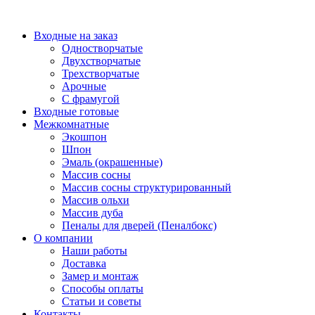
Перейти
к
Входные на заказ
содержимому
Одностворчатые
Двухстворчатые
Трехстворчатые
Арочные
С фрамугой
Входные готовые
Межкомнатные
Экошпон
Шпон
Эмаль (окрашенные)
Массив сосны
Массив сосны структурированный
Массив ольхи
Массив дуба
Пеналы для дверей (Пеналбокс)
О компании
Наши работы
Доставка
Замер и монтаж
Способы оплаты
Статьи и советы
Контакты