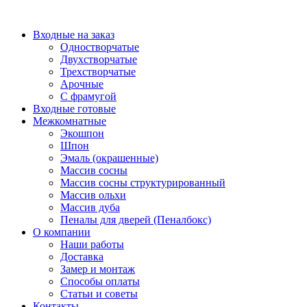
Перейти
к
Входные на заказ
содержимому
Одностворчатые
Двухстворчатые
Трехстворчатые
Арочные
С фрамугой
Входные готовые
Межкомнатные
Экошпон
Шпон
Эмаль (окрашенные)
Массив сосны
Массив сосны структурированный
Массив ольхи
Массив дуба
Пеналы для дверей (Пеналбокс)
О компании
Наши работы
Доставка
Замер и монтаж
Способы оплаты
Статьи и советы
Контакты