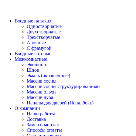
Входные на заказ
Одностворчатые
Двухстворчатые
Трехстворчатые
Арочные
С фрамугой
Входные готовые
Межкомнатные
Экошпон
Шпон
Эмаль (окрашенные)
Массив сосны
Массив сосны структурированный
Массив ольхи
Массив дуба
Пеналы для дверей (Пеналбокс)
О компании
Наши работы
Доставка
Замер и монтаж
Способы оплаты
Статьи и советы