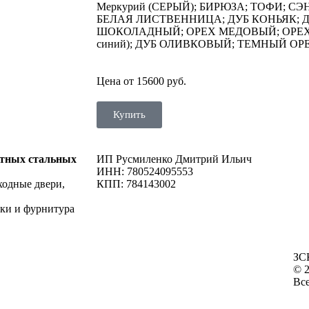
Меркурий (СЕРЫЙ); БИРЮЗА; ТОФИ; СЭН
БЕЛАЯ ЛИСТВЕННИЦА; ДУБ КОНЬЯК; Д
ШОКОЛАДНЫЙ; ОРЕХ МЕДОВЫЙ; ОРЕХ 
синий); ДУБ ОЛИВКОВЫЙ; ТЕМНЫЙ ОР
Цена от 15600 руб.
Купить
итных стальных
ИП Русмиленко Дмитрий Ильич
ИНН:
780524095553
ходные двери,
КПП: 784143002
мки и фурнитура
ЗС
© 2
Вс