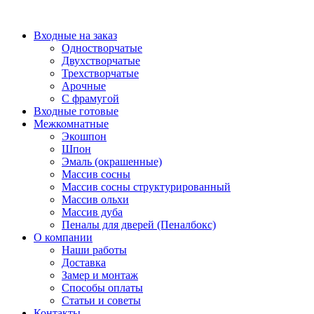
Перейти
к
Входные на заказ
содержимому
Одностворчатые
Двухстворчатые
Трехстворчатые
Арочные
С фрамугой
Входные готовые
Межкомнатные
Экошпон
Шпон
Эмаль (окрашенные)
Массив сосны
Массив сосны структурированный
Массив ольхи
Массив дуба
Пеналы для дверей (Пеналбокс)
О компании
Наши работы
Доставка
Замер и монтаж
Способы оплаты
Статьи и советы
Контакты