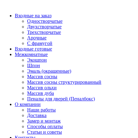
Перейти
к
Входные на заказ
содержимому
Одностворчатые
Двухстворчатые
Трехстворчатые
Арочные
С фрамугой
Входные готовые
Межкомнатные
Экошпон
Шпон
Эмаль (окрашенные)
Массив сосны
Массив сосны структурированный
Массив ольхи
Массив дуба
Пеналы для дверей (Пеналбокс)
О компании
Наши работы
Доставка
Замер и монтаж
Способы оплаты
Статьи и советы
Контакты