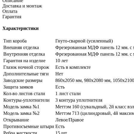
Описание
Доставка и монтаж
Оплата
Гарантия
Характеристики
Тип короба
Гнуто-сварной (усиленный)
Внешняя отделка
Фрезерованная МДФ панель 12 мм. с 
Внутренняя отделка
Фрезерованная МДФ панель 12 мм. с 
Гарантия на изделие
10 лет
Глазок ночной сторож
Есть в комплекте
Дополнительные тяги
Нет
Заводские размеры
860х2050 мм, 980х2080 мм, 1050х210
Защита замков
Есть
Кол-во листов стали
1 лист стали
Контуры-уплотнители
3 контура уплотнителя
Модель замка №1
Меттэм 160 (сувальдный, 2й класс вз
Модель замка №2
Меттэм 713 (цилиндровый, 4й максим
Открывание
Левое/Правое
Противосъемные штыри
Есть
Ребра жесткости
15 шт.