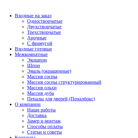
Перейти
к
Входные на заказ
содержимому
Одностворчатые
Двухстворчатые
Трехстворчатые
Арочные
С фрамугой
Входные готовые
Межкомнатные
Экошпон
Шпон
Эмаль (окрашенные)
Массив сосны
Массив сосны структурированный
Массив ольхи
Массив дуба
Пеналы для дверей (Пеналбокс)
О компании
Наши работы
Доставка
Замер и монтаж
Способы оплаты
Статьи и советы
Контакты