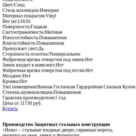
Цвет:Сэнд
Стиль коллекции:Империя
Материал покрытия:Vinyl
Вес (кг):18.81
Поверхность:Гладкая
Светоотражаемость:Матовая
Износостойкость:Повышенная
Влагостойкость:Повышенная
Пропускает свет:Да
Сторонность полотна:Универсальное
Фабричная врезка отверстия под замок:Нет
Замок входит в комплект:Нет
Фабричная врезка отверстия под петли:Нет
Молдинг:Нет
Кромка:Нет
Тип помещения:Ванная Гостинная Гардеробная Спальня Кухня
Степень шумоизоляции:Повышенная
Гарантия производителя:1 год
Цена от 11730 руб.
Купить
Производство Защитных стальных конструкции
«Нева» – стальные входные двери, гаражные ворота,
решетки на окна, замки и фурнитура