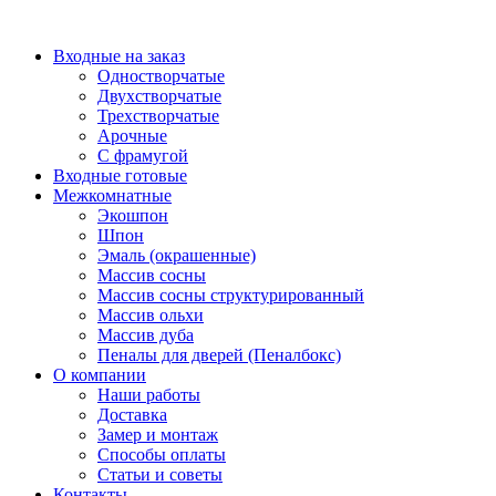
Перейти
к
Входные на заказ
содержимому
Одностворчатые
Двухстворчатые
Трехстворчатые
Арочные
С фрамугой
Входные готовые
Межкомнатные
Экошпон
Шпон
Эмаль (окрашенные)
Массив сосны
Массив сосны структурированный
Массив ольхи
Массив дуба
Пеналы для дверей (Пеналбокс)
О компании
Наши работы
Доставка
Замер и монтаж
Способы оплаты
Статьи и советы
Контакты