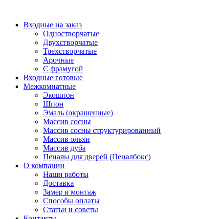
Перейти
к
Входные на заказ
содержимому
Одностворчатые
Двухстворчатые
Трехстворчатые
Арочные
С фрамугой
Входные готовые
Межкомнатные
Экошпон
Шпон
Эмаль (окрашенные)
Массив сосны
Массив сосны структурированный
Массив ольхи
Массив дуба
Пеналы для дверей (Пеналбокс)
О компании
Наши работы
Доставка
Замер и монтаж
Способы оплаты
Статьи и советы
Контакты