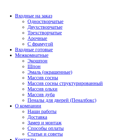
Перейти
к
Входные на заказ
содержимому
Одностворчатые
Двухстворчатые
Трехстворчатые
Арочные
С фрамугой
Входные готовые
Межкомнатные
Экошпон
Шпон
Эмаль (окрашенные)
Массив сосны
Массив сосны структурированный
Массив ольхи
Массив дуба
Пеналы для дверей (Пеналбокс)
О компании
Наши работы
Доставка
Замер и монтаж
Способы оплаты
Статьи и советы
Контакты