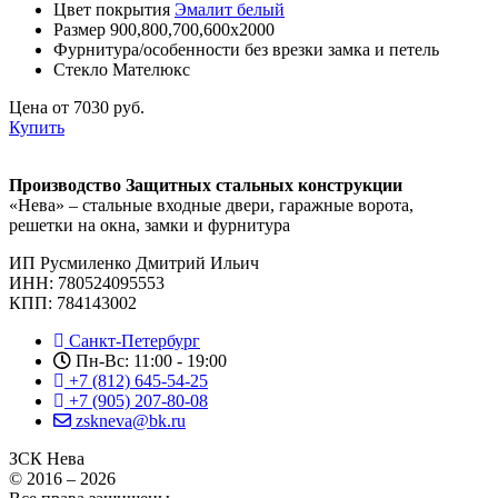
Цвет покрытия
Эмалит белый
Размер 900,800,700,
600х2000
Фурнитура/особенности
без врезки замка и петель
Стекло
Мателюкс
Цена от 7030 руб.
Купить
Производство Защитных стальных конструкции
«Нева» – стальные входные двери, гаражные ворота,
решетки на окна, замки и фурнитура
ИП Русмиленко Дмитрий Ильич
ИНН:
780524095553
КПП: 784143002
Санкт-Петербург
Пн-Вс: 11:00 - 19:00
+7 (812) 645-54-25
+7 (905) 207-80-08
zskneva@bk.ru
ЗСК Нева
© 2016 – 2026