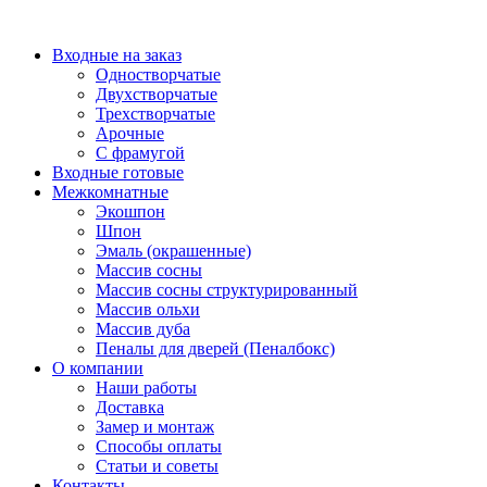
Перейти
к
Входные на заказ
содержимому
Одностворчатые
Двухстворчатые
Трехстворчатые
Арочные
С фрамугой
Входные готовые
Межкомнатные
Экошпон
Шпон
Эмаль (окрашенные)
Массив сосны
Массив сосны структурированный
Массив ольхи
Массив дуба
Пеналы для дверей (Пеналбокс)
О компании
Наши работы
Доставка
Замер и монтаж
Способы оплаты
Статьи и советы
Контакты