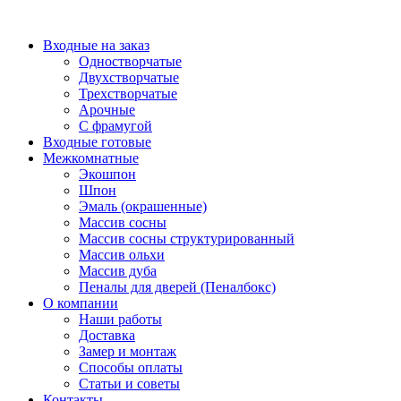
Перейти
к
Входные на заказ
содержимому
Одностворчатые
Двухстворчатые
Трехстворчатые
Арочные
С фрамугой
Входные готовые
Межкомнатные
Экошпон
Шпон
Эмаль (окрашенные)
Массив сосны
Массив сосны структурированный
Массив ольхи
Массив дуба
Пеналы для дверей (Пеналбокс)
О компании
Наши работы
Доставка
Замер и монтаж
Способы оплаты
Статьи и советы
Контакты