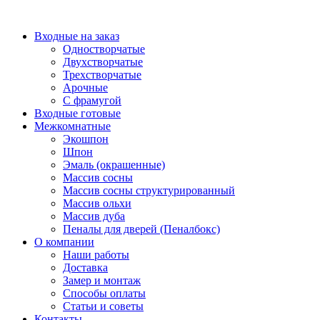
Перейти
к
Входные на заказ
содержимому
Одностворчатые
Двухстворчатые
Трехстворчатые
Арочные
С фрамугой
Входные готовые
Межкомнатные
Экошпон
Шпон
Эмаль (окрашенные)
Массив сосны
Массив сосны структурированный
Массив ольхи
Массив дуба
Пеналы для дверей (Пеналбокс)
О компании
Наши работы
Доставка
Замер и монтаж
Способы оплаты
Статьи и советы
Контакты