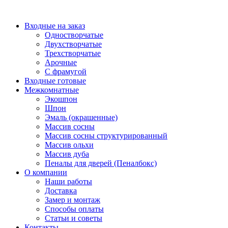
Перейти
к
Входные на заказ
содержимому
Одностворчатые
Двухстворчатые
Трехстворчатые
Арочные
С фрамугой
Входные готовые
Межкомнатные
Экошпон
Шпон
Эмаль (окрашенные)
Массив сосны
Массив сосны структурированный
Массив ольхи
Массив дуба
Пеналы для дверей (Пеналбокс)
О компании
Наши работы
Доставка
Замер и монтаж
Способы оплаты
Статьи и советы
Контакты